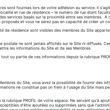
es sont fournies lors de votre adhésion au service. Il s'agi
ocalité et rue de résidence – le numéro de rue étant facult
es services basés sur la proximité entre ses membres. A dé
s proposés et vous ne serez pas en capacité de créer un c
ité de résidence sont visibles des membres du Site apparten
 postale ne sont jamais affichés sur le Site ni diffusés. Ces
ettre les informations du Site et de ses Membres.
tout ou partie de ces informations depuis la rubrique PRO
embres du Site, vous avez la possibilité de fournir des in
rmations ne constitue pas un frein à l'usage du Site mais p
la rubrique PROFIL de votre espace. Ne servant qu'à ajoute
sceptibles d'être ajoutées ou supprimées sans que l'adminis
tes sous votre entière responsabilité et sans obligation de 